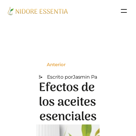
NIDORE ESSENTIA
Anterior
11/12/2018
•   
Escrito
por
Jasmin Palenzuela
Efectos de 
los aceites 
esenciales