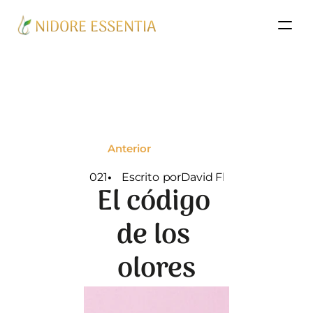
NIDORE ESSENTIA
Anterior
Jul 2021
•   
Escrito
por
David Flores
El código 
de los 
olores