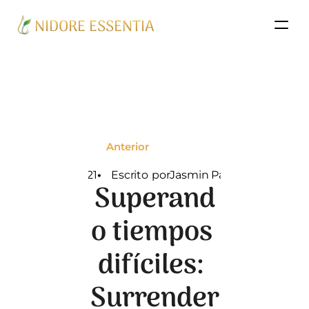
NIDORE ESSENTIA
Anterior
03/09/2021
•   
Escrito
por
Jasmin Palenzuela
Superand
o tiempos 
difíciles: 
Surrender