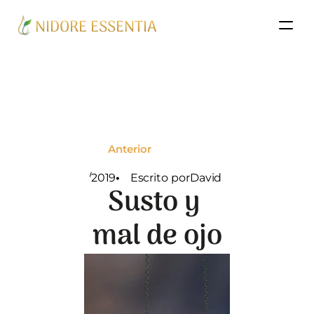
NIDORE ESSENTIA
Anterior
08/28/2019
•   
Escrito
por
David Flores
Susto y 
mal de ojo